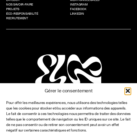
NOS SAVOIR-FAIRE
INSTAGRAM
PROJETS
FACEBOOK
ÉCO-RESPONSABILITÉ
LINKEDIN
RECRUTEMENT
Gérer le consentement
Pour offrir les meilleures expériences, nous utilisons des technologies telles
que les cookies pour stocker et/ou accéder aux informations des appareils.
Le fait de consentir à ces technologies nous permettra de traiter des données
telles que le comportement de navigation ou les ID uniques sur ce site. Le fait
de ne pas consentir ou de retirer son consentement peut avoir un effet
négatif sur certaines caractéristiques et fonctions.