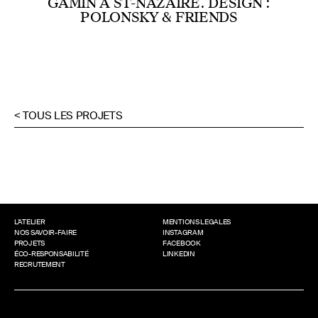
GAMIN À ST-NAZAIRE. DESIGN :
POLONSKY & FRIENDS
< TOUS LES PROJETS
L’ATELIER
MENTIONS LEGALES
NOS SAVOIR-FAIRE
INSTAGRAM
PROJETS
FACEBOOK
ÉCO-RESPONSABILITÉ
LINKEDIN
RECRUTEMENT